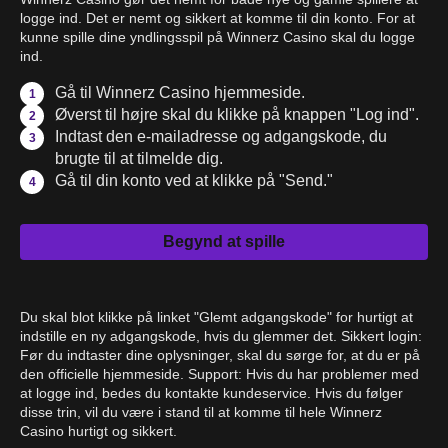
logge ind. Det er nemt og sikkert at komme til din konto. For at
kunne spille dine yndlingsspil på Winnerz Casino skal du logge
ind.
Gå til Winnerz Casino hjemmeside.
Øverst til højre skal du klikke på knappen "Log ind".
Indtast den e-mailadresse og adgangskode, du
brugte til at tilmelde dig.
Gå til din konto ved at klikke på "Send."
Begynd at spille
Du skal blot klikke på linket "Glemt adgangskode" for hurtigt at
indstille en ny adgangskode, hvis du glemmer det. Sikkert login:
Før du indtaster dine oplysninger, skal du sørge for, at du er på
den officielle hjemmeside. Support: Hvis du har problemer med
at logge ind, bedes du kontakte kundeservice. Hvis du følger
disse trin, vil du være i stand til at komme til hele Winnerz
Casino hurtigt og sikkert.