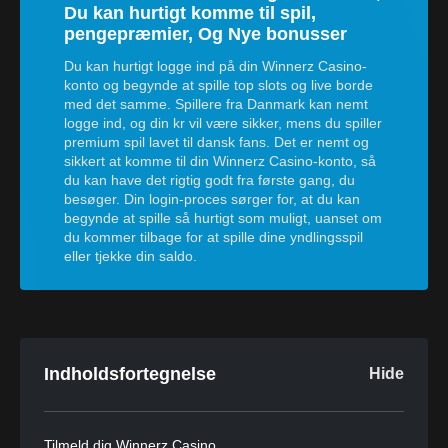
Du kan hurtigt komme til spil,
pengepræmier, Og Nye bonusser
Du kan hurtigt logge ind på din Winnerz Casino-
konto og begynde at spille top slots og live borde
med det samme. Spillere fra Danmark kan nemt
logge ind, og din kr vil være sikker, mens du spiller
premium spil lavet til dansk fans. Det er nemt og
sikkert at komme til din Winnerz Casino-konto, så
du kan have det rigtig godt fra første gang, du
besøger. Din login-proces sørger for, at du kan
begynde at spille så hurtigt som muligt, uanset om
du kommer tilbage for at spille dine yndlingsspil
eller tjekke din saldo.
Indholdsfortegnelse
Hide
Tilmeld dig Winnerz Casino