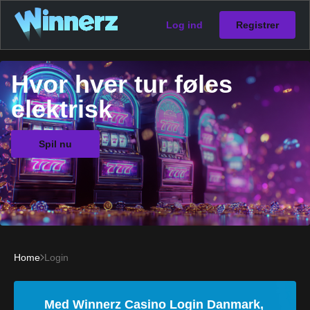
Log ind
Registrer
Hvor hver tur føles
elektrisk
Spil nu
Home
Login
Med Winnerz Casino Login Danmark,