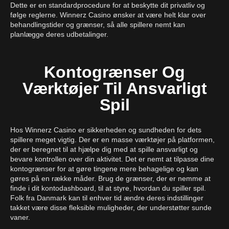
Dette er en standardprocedure for at beskytte dit privatliv og
følge reglerne. Winnerz Casino ønsker at være helt klar over
behandlingstider og grænser, så alle spillere nemt kan
planlægge deres udbetalinger.
Kontogrænser Og
Værktøjer Til Ansvarligt
Spil
Hos Winnerz Casino er sikkerheden og sundheden for dets
spillere meget vigtig. Der er en masse værktøjer på platformen,
der er beregnet til at hjælpe dig med at spille ansvarligt og
bevare kontrollen over din aktivitet. Det er nemt at tilpasse dine
kontogrænser for at gøre tingene mere behagelige og kan
gøres på en række måder. Brug de grænser, der er nemme at
finde i dit kontodashboard, til at styre, hvordan du spiller spil.
Folk fra Danmark kan til enhver tid ændre deres indstillinger
takket være disse fleksible muligheder, der understøtter sunde
vaner.