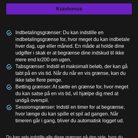
Kravbonus
Indbetalingsgrænser: Du kan indstille en
indbetalingsgrænse for, hvor meget du kan indbetale
hver dag, uge eller måned. En måde at holde dine
udgifter i skak er at begrænse dine indskud til ikke
mere end kr200 om ugen.
Tabsgrænser: Indstil et maksimalt beløb, der kan gå
tabt på en vis tid. Når du når en vis grænse, kan du
ikke tabe flere penge.
Betting grænser: At sætte en grænse for, hvor meget
du kan satse på en vis tid, vil hjælpe dig med at
undgå overspil.
Sessionsgrænser: Indstil en timer for at begrænse,
hvor længe du kan spille et spil ad gangen. Når
timeren går i gang, bliver du automatisk logget ud.
Du kan selv indstille alle disse grænser på den side, hvor du