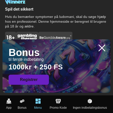
Spil det sikkert
Hvis du bemærker symptomer på ludomani, skal du søge hjælp
hos en professionel. Denne hjemmeside er beregnet til brugere
på 18 år og ældre.
Bonus
Servicevilkår
Top Sider
til første indbetaling
Cookiepolitik
App
1000kr + 250 FS
Privatlivspolitik
Bonus
Vilkår Og Betingelser
Promo Kode
Registrer
Ansvarligt spil
Ingen indbetalingsbonus
Kontakter
+4520439175
App
Bonus
Menu
Promo Kode
Ingen indbetalingsbonus