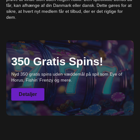
får, kan afhænge af din Danmark eller dansk. Dette gøres for at
sikre, at hvert nyt medlem får et tilbud, der er det rigtige for
dem.
350 Gratis Spins!
Nyd 350 gratis spins uden væddemål på spil som Eye of
Horus, Fishin’ Frenzy og mere.
Detaljer