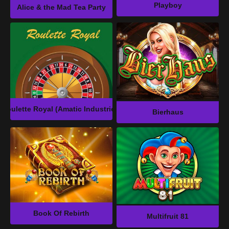
Playboy
Alice & the Mad Tea Party
Roulette Royal (Amatic Industries)
Bierhaus
Book Of Rebirth
Multifruit 81