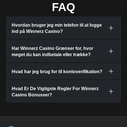
FAQ
Hvordan bruger jeg min telefon til at logge
ind på Winnerz Casino?
Har Winnerz Casino Grænser for, hvor
meget du kan indbetale eller trække?
Hvad har jeg brug for til kontoverifikation?
Hvad Er De Vigtigste Regler For Winnerz
Casino Bonusser?