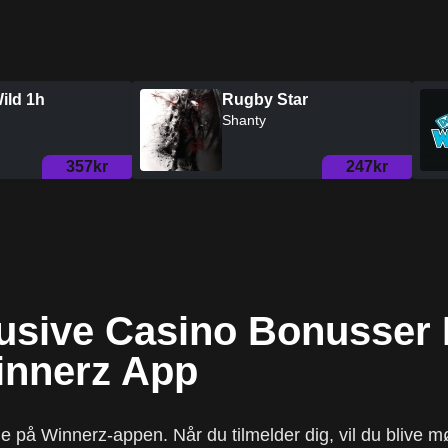
f Luck
Joker Wild 1h
ker
Grillot
388kr
357kr
lusive Casino Bonusser
innerz App
e på Winnerz-appen. Når du tilmelder dig, vil du blive m