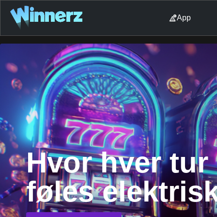
App
Hvor hver tur
føles elektris