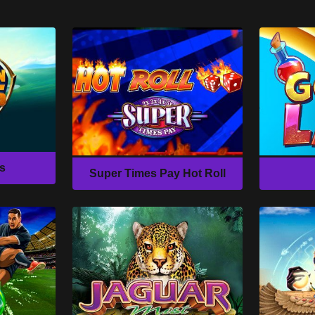
s
Super Times Pay Hot Roll