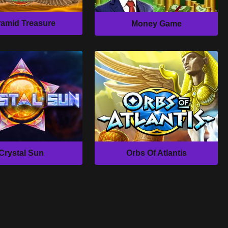
amid Treasure
Money Game
Crystal Sun
Orbs Of Atlantis