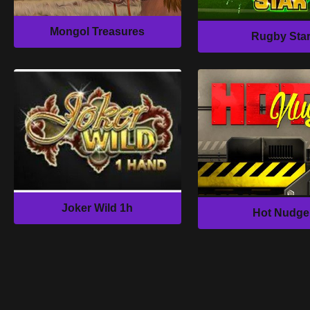
Mongol Treasures
Rugby Sta
Joker Wild 1h
Hot Nudge