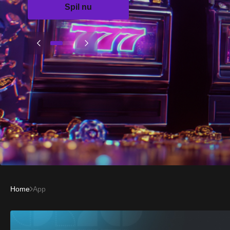
Spil nu
Home
App