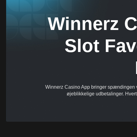
Winnerz C
Slot Fav
Winnerz Casino App bringer spændingen ved et
øjeblikkelige udbetalinger. Hvert 