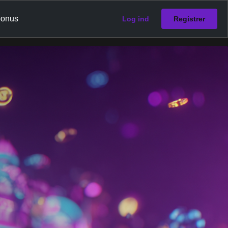
bonus
Log ind
Registrer