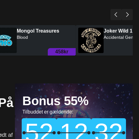
Rugby Star
Mongol Treasu
Shanty
Blood
247kr
Bonus 55%
 På
Tilbuddet er gældende:
52
12
29
ødt af